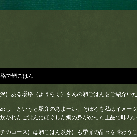
瓔珞で鯛ごはん
沢にある瓔珞（ようらく）さんの鯛ごはんをご紹介い
めし」というと駅弁のあまーい、そぼろを私はイメー
炊かれたごはんにほぐした鯛の身がのった上品で味わ
チのコースには鯛ごはん以外にも季節の品々を味わう