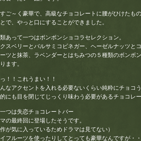
すご～く豪華で、高級なチョコレートに腰がひけたも
とで、やっと口にすることができました。
類あって一つはボンボンショコラセレクション。
クスベリーとバルサミコビネガー、ヘーゼルナッツと
ーツと抹茶、ラベンダーとはちみつの５種類のボンボ
ります。
っ！！これうまい！！
んなアクセントを入れる必要ないくらい純粋にチョコ
的にも目を閉じてじっくり味わう必要があるチョコレ
一つは失恋チョコレートバー
マの最終回に登場したそうです。
作が気に入っているためドラマは見てない）
イフルーツを使ったりしてとっても豪華なんですが・