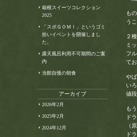
箱根スイーツコレクション
もの
2025
うこ
「スポＧＯＭＩ」というゴミ
拾いイベントを開催しまし
２種
た。
ミッ
フル
露天風呂利用不可期間のご案
内
てお
当館自慢の朝食
やば
いろ
アーカイブ
値段
2026年2月
もう
2025年2月
ドラ
（原
2024年12月
ドラ