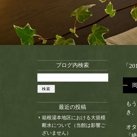
ブログ内検索
「2
もう
最近の投稿
き、
箱根湯本地区における大規模
断水について（当館は影響ご
オタ
ざいません）
「絶