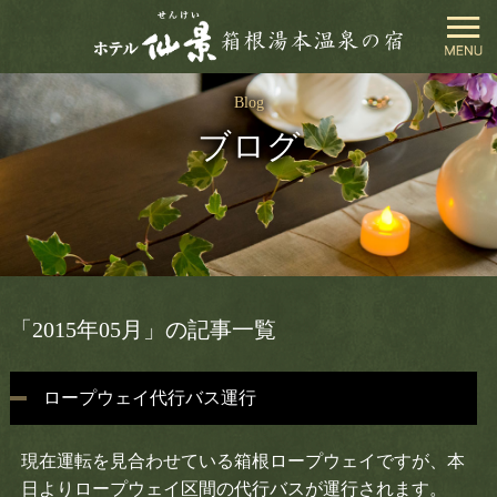
閉
Blog
じ
ブログ
る
ホテル仙景TOP
お部屋
お料理
「2015年05月」の記事一覧
温泉
ロープウェイ代行バス運行
館内施設
現在運転を見合わせている箱根ロープウェイですが、本
周辺観光
日よりロープウェイ区間の代行バスが運行されます。