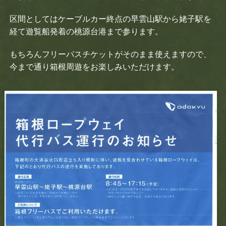
アクセス
区間としてはケーブルカー終点の早雲山駅から姥子駅を
経て遊覧船発着の桃源台港まで参ります。
もちろんフリーパスチケットがそのまま使えますので、
今まで通り箱根周遊をお楽しみいただけます。
LANGUAGE
日本語
English
Thai
Bahasa Indonesia
Español
Français