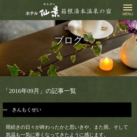
閉
Blog
じ
ブログ
る
ホテル仙景TOP
お部屋
お料理
「2016年09月」の記事一覧
温泉
きんもくせい
館内施設
雨続きの日々が終わったかと思いきや、また雨。そして
周辺観光
気温も一気に寒くなってきたように感じます。