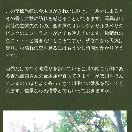
アクセス
この季節当館の金木犀がきれいに咲き、一歩外に出ると
その香りに秋の訪れを感じることができます。写真は山
家荘の玄関先のもの。金木犀のオレンジとサルスベリの
ピンクのコントラストがとても映えています。秋晴れの
空に・・・と書きたいところですが、残念ながら天気は
曇り。秋晴れの空を見るにはもう少し時間がかかりそう
です。
LANGUAGE
当館だけでなく滝通りを歩いていると川の向こう側にあ
る吉池旅館さんの金木犀が香ってきます。須雲川を挟ん
日本語
English
でいるのでほどよく香ってきて川沿いの散歩を彩ってく
れます。借景ならぬ借香とでもいっておきますか。
Thai
Bahasa Indonesia
Español
Français