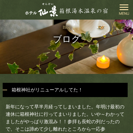
閉
Blog
じ
ブログ
る
ホテル仙景TOP
お部屋
お料理
箱根神社がリニューアルしてた！
温泉
新年になって早半月経ってしまいました。年明け最初の
館内施設
連休に箱根神社に行ってまいりました。いや～わかって
ましたがやっぱり激混み！！参拝も長蛇の列だったの
周辺観光
で、そこは諦めて少し離れたところから一応参