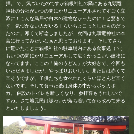
拝。 で、気づいたのですが箱根神社の隣にある九頭竜
アクセス
神社の分社がいつの間にかリニューアルされてすごく立
派に！こんな鳥居や白木の建物なかったのに！と驚きで
す。気づかない人がいるくらいちょこっとしたものだっ
たのに。寒くて断念しましたが、次回は九頭竜神社の本
宮に行ってみたいなぁと思っております。 そしてさら
に驚いたことに箱根神社の駐車場内にある食事処（？）
もいつの間にかリニューアルして広くかっこいい建物に
なってます。ここの「俺のうどん」が大好きで、今回も
LANGUAGE
いただきましたが、やっぱりおいしい。見た目は赤くて
辛そうですが、子供たちも食べれたくらいほとんど辛く
日本語
English
ないです。そして食べた後は身体の中からポッカポ
カ。 併設のトイレも新しくなり、参拝客もうれしいで
Thai
Bahasa Indonesia
すね。さて地元民は賑わいが落ち着いてから改めて来る
といたしましょう。
Español
Français